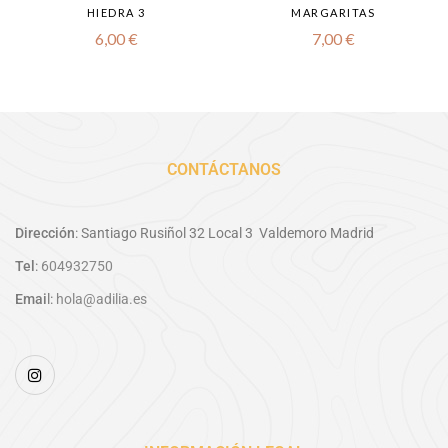
HIEDRA 3
MARGARITAS
6,00
€
7,00
€
CONTÁCTANOS
Dirección
: Santiago Rusiñol 32 Local 3 Valdemoro Madrid
Tel
:
604932750
Emai
l:
hola@adilia.es